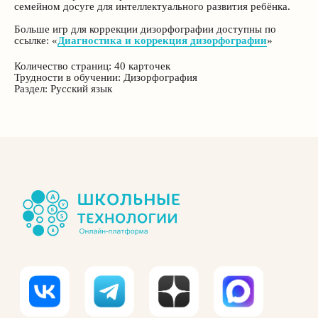
семейном досуге для интеллектуального развития ребёнка.
Контакты
Больше игр для коррекции дизорфографии доступны по
О нас
ссылке: «
Диагностика и коррекция дизорфографии
»
Статьи
Количество страниц: 40 карточек
Трудности в обучении: Дизорфография
Информация
Раздел: Русский язык
ИП Величенкова Ольга Александровна
ИНН 773410811273
ОГРНИП 319774600541741
E-mail:
info@schooltech-shop.ru
Политика конфиденциальности
Пользовательское соглашение
Режим работы: ежедневно 9.00-19.00