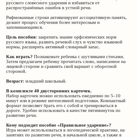
русского словесного ударения и избавиться от
распространённых ошибок в устной речи.
Рифмованные строки активизируют ассоциативную память,
делают процесс обучения более интересным и
запоминающимся.
Цель пособия:
закрепить знание орфоэпических норм
русского языка, развить речевой слух и чувство языковой
нормы, расширить активный словарный запас.
Как играть?
Познакомьте ребенка с шутливыми стихами.
Затем предлагаем ребенку прочитать слово, написанное на
лицевой стороне и сравнить свой вариант с оборотной
стороной.
Возраст:
младший школьный.
В комплекте 40 двусторонних карточек.
Связаться с нами
Набор карточек можно использовать ежедневно по 5–10
минут или в режиме интенсивной подготовки. Компактный
формат позволяет брать его с собой и тренироваться в
Навигация
дороге. Удобно использовать в качестве пятиминуток по
развитию речи.
Пособия
Кому подходит пособие «Правильное ударение»?
Оплата и доставка
Игра может использоваться в логопедической практике, на
Возврат и обмен
занятиях по развитию речи, в начальной школе, а также в